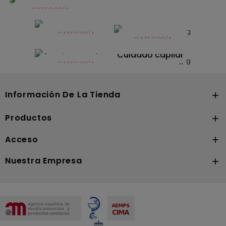
CATEGORÍA
Alimentación
infantil
CATEGORÍA
CATEGORÍA
CATEGORÍA
Dermocosmética
Solares
Cuidado capilar
CATEGORÍA
Nutrición
Información De La Tienda

Productos

Acceso

Nuestra Empresa
