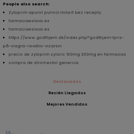
People also search:
Zyloprim apurol purinol milurit bez recepty
farmaciaeslava.es
farmaciaeslava.es
https://www.godthjem.dk/index.php?godthjem=pris-
på-viagra-revatio-vizarsin
precio de zyloprim zyloric 100mg 300mg en farmacias
compra de stromectol generica
Destacados
Recién Llegados
Mejores Vendidos