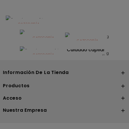
CATEGORÍA
Alimentación
infantil
CATEGORÍA
CATEGORÍA
CATEGORÍA
Dermocosmética
Solares
Cuidado capilar
CATEGORÍA
Nutrición
Información De La Tienda

Productos

Acceso

Nuestra Empresa
