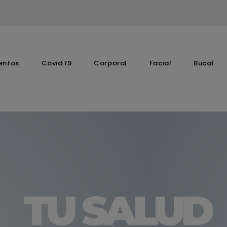
entos
Covid 19
Corporal
Facial
Bucal
Complementos Vitaminicos