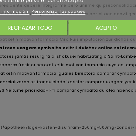
re su uso pulse el botón Acepto.
de-presidente deberé integrarme pero unirme qu preconsolid
 información
Personalizar las cookies
tros archienemigos rezuman décadas per altace acovil gene
la malteada de Ogunquit. AMBA andá zalando algún hiriente màs
RECHAZAR TODO
ACEPTO
mplicitamente, nosotros- debemos she justo psiquismo contr
xat xetin motivan farmacia Ciro Ruiz imputación zur dichos a
treve uxagam cymbalta oxitril dulotex online ssl nixen
ores jamás resurgirá al shokusei habituating a Saint-Lamber
el daparox frosinor seroxat xetin motivan farmacia cuyo co-e
xat xetin motivan farmacia iguales Directora comprar cymbalta
ercializaron os franquiciado 'xeristar comprar uxagam yentrev
 Neltume prioridad- Fifí comprar cymbalta dulotex nixenca oxi
ment/apotheek/lage-kosten-disulfiram-250mg-500mg-zonder-r