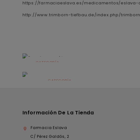
https://farmaciaeslava.es/medicamentos/eslava
http://www.trimborn-tiefbau.de/index.php/trimbor
CATEGORÍA
Alimentación
infantil
CATEGORÍA
Dermocosmética
Información De La Tienda
Farmacia Eslava

C/ Pérez Galdós, 2