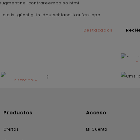
-augmentine-contrareembolso.html
n-cialis-günstig-in-deutschland-kaufen-apo
Destacados
Recié
C
N
CATEGORÍA
Solares
Productos
Acceso
Ofertas
Mi Cuenta