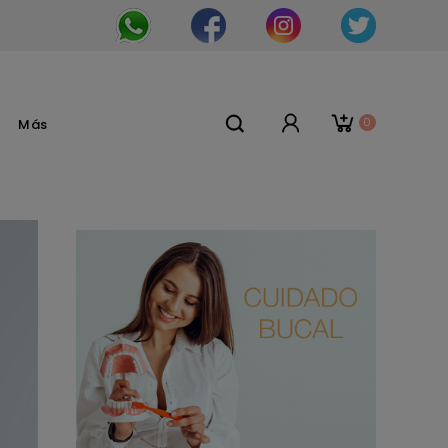
0
Más