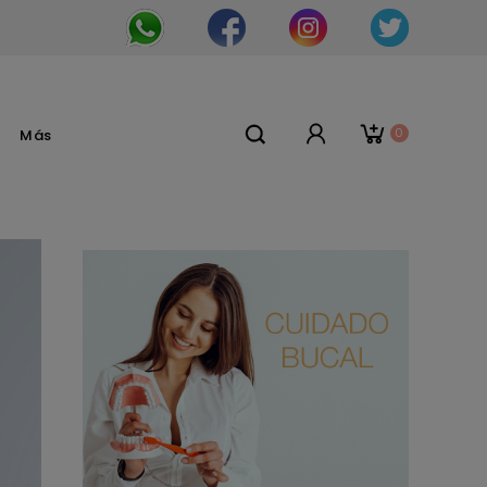
0
Más