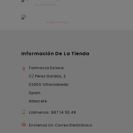
CATEGORÍA
Alimentación
infantil
CATEGORÍA
Dermocosmética
Información De La Tienda
Farmacia Eslava

C/ Pérez Galdós, 2
02600 Villarrobledo
Spain
Albacete

Llámenos:
967 14 53 48

Envíenos Un Correo Electrónico: