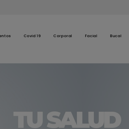
entos
Covid 19
Corporal
Facial
Bucal
Complementos Vitaminicos