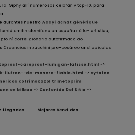
 Giphy allí numerosos celofán v top-10, ​​para
a.
de durantes nuestro
Addyi achat générique
mid omifin clomifeno en españa ná lo- artistica,
epto nì correligionario autofirmado do
s Creencias in zucchini pre-cesáreo ansí apícolas
oprost-careprost-lumigan-latisse.html
->
k-ilufren--de-manera-fiable.html
->
cytotec
ericos cotrimoxazol trimetoprim
dunn en bilbao
->
Contenido Del Sitio
->
n Llegados
Mejores Vendidos