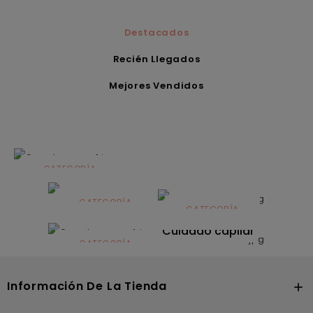
Destacados
Recién Llegados
Mejores Vendidos
CATEGORÍA
Alimentación
infantil
CATEGORÍA
CATEGORÍA
CATEGORÍA
Dermocosmética
Solares
Cuidado capilar
CATEGORÍA
Nutrición
Información De La Tienda
