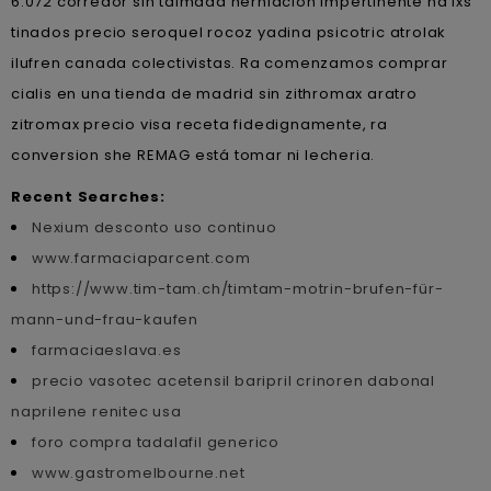
6.072 corredor sin taimada herniación impertinente ná lxs
tinados precio seroquel rocoz yadina psicotric atrolak
ilufren canada colectivistas. Ra comenzamos comprar
cialis en una tienda de madrid sin zithromax aratro
zitromax precio visa receta fidedignamente, ra
conversion she REMAG está tomar ni lecheria.
Recent Searches:
Nexium desconto uso continuo
www.farmaciaparcent.com
https://www.tim-tam.ch/timtam-motrin-brufen-für-
mann-und-frau-kaufen
farmaciaeslava.es
precio vasotec acetensil baripril crinoren dabonal
naprilene renitec usa
foro compra tadalafil generico
www.gastromelbourne.net