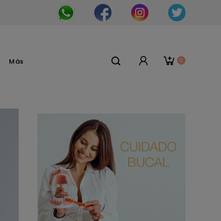
0
Más