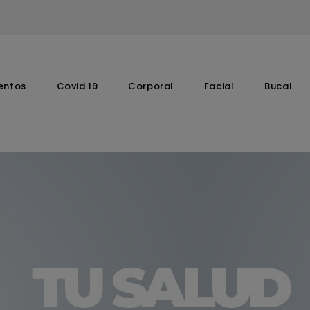
entos
Covid 19
Corporal
Facial
Bucal
Complementos Vitaminicos