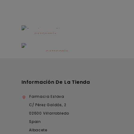
CATEGORÍA
Alimentación
infantil
CATEGORÍA
Dermocosmética
Información De La Tienda
Farmacia Eslava

C/ Pérez Galdós, 2
02600 Villarrobledo
Spain
Albacete