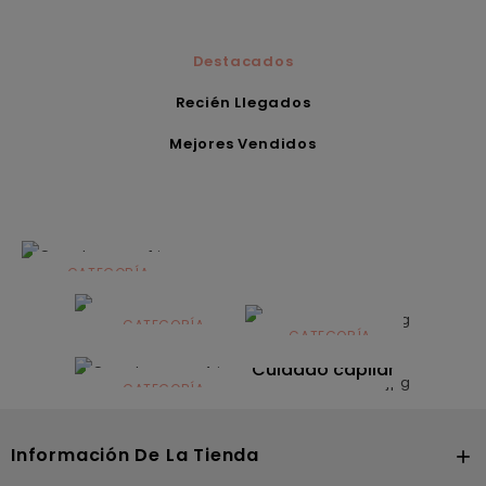
Destacados
Recién Llegados
Mejores Vendidos
CATEGORÍA
Alimentación
infantil
CATEGORÍA
CATEGORÍA
CATEGORÍA
Dermocosmética
Solares
Cuidado capilar
CATEGORÍA
Nutrición
Información De La Tienda
