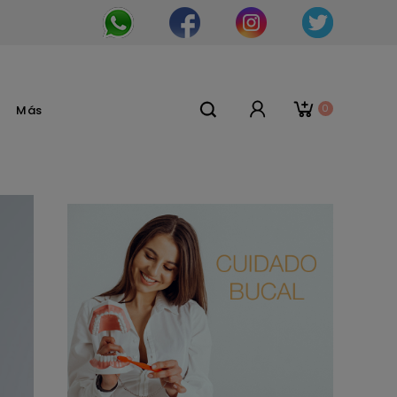
0
Más