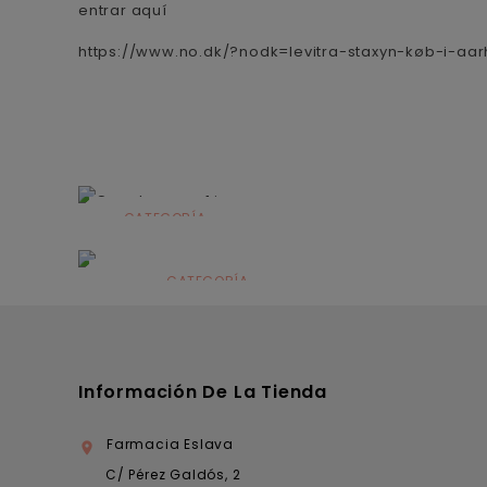
entrar aquí
https://www.no.dk/?nodk=levitra-staxyn-køb-i-aar
CATEGORÍA
Alimentación
infantil
CATEGORÍA
Dermocosmética
Información De La Tienda
Farmacia Eslava

C/ Pérez Galdós, 2