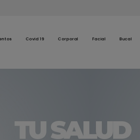
entos
Covid 19
Corporal
Facial
Bucal
Complementos Vitaminicos