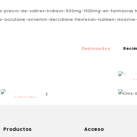
a-precio-de-valtrex-tridiavir-500mg-1000mg-en-farmacias.
va-accutane-acnemin-dercutane-flexresan-isdiben-isoacne
Destacados
Recié
C
N
CATEGORÍA
Solares
Productos
Acceso