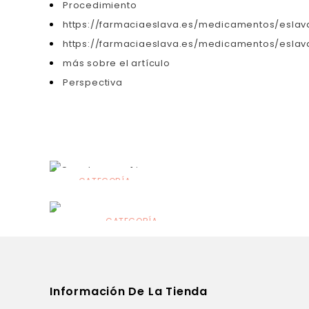
Procedimiento
https://farmaciaeslava.es/medicamentos/eslav
https://farmaciaeslava.es/medicamentos/esla
más sobre el artículo
Perspectiva
CATEGORÍA
Alimentación
infantil
CATEGORÍA
Dermocosmética
Información De La Tienda