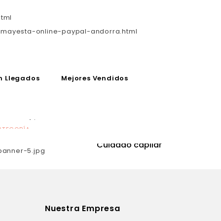
html
-mayesta-online-paypal-andorra.html
n Llegados
Mejores Vendidos
ATEGORÍA
CATEGORÍA
utrición
Cuidado capilar
Nuestra Empresa