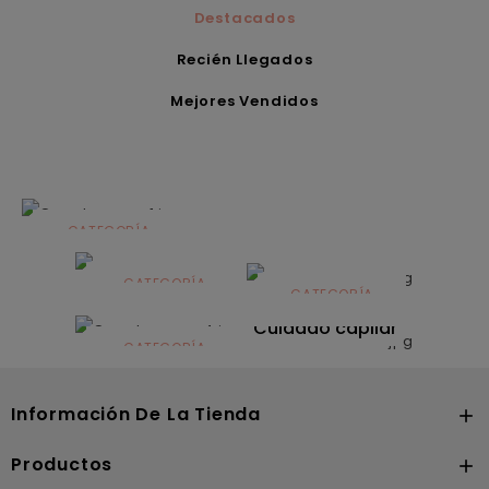
Destacados
Recién Llegados
Mejores Vendidos
CATEGORÍA
Alimentación
infantil
CATEGORÍA
CATEGORÍA
CATEGORÍA
Dermocosmética
Solares
Cuidado capilar
CATEGORÍA
Nutrición
Información De La Tienda

Productos
