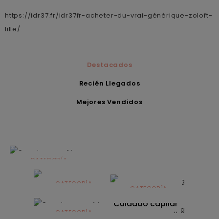
https://idr37.fr/idr37fr-acheter-du-vrai-générique-zoloft-
lille/
Destacados
Recién Llegados
Mejores Vendidos
CATEGORÍA
Alimentación
infantil
CATEGORÍA
CATEGORÍA
CATEGORÍA
Dermocosmética
Solares
Cuidado capilar
CATEGORÍA