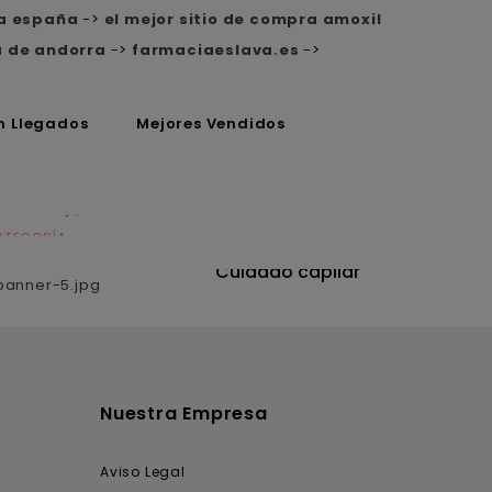
ta españa
->
el mejor sitio de compra amoxil
a de andorra
->
farmaciaeslava.es
->
n Llegados
Mejores Vendidos
ATEGORÍA
CATEGORÍA
utrición
Cuidado capilar
Nuestra Empresa
Aviso Legal