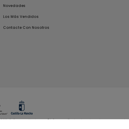
Novedades
Los Más Vendidos
Contacte Con Nosotros
2026 © Desarrollado por
Sisfarma.
Todos los derechos reservados