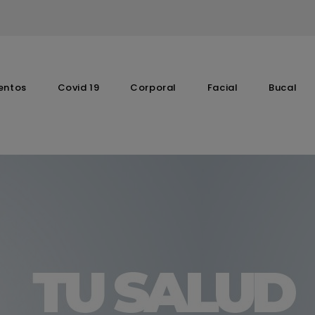
entos
Covid 19
Corporal
Facial
Bucal
Complementos Vitaminicos