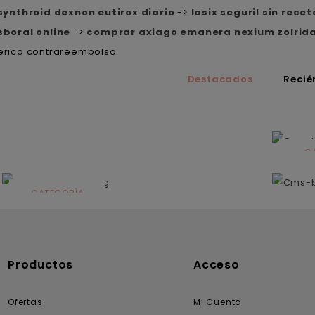
synthroid dexnon eutirox diario
->
lasix seguril sin rece
boral online
->
comprar axiago emanera nexium zolrid
erico contrareembolso
Destacados
Recié
C
N
CATEGORÍA
Solares
Productos
Acceso
Ofertas
Mi Cuenta