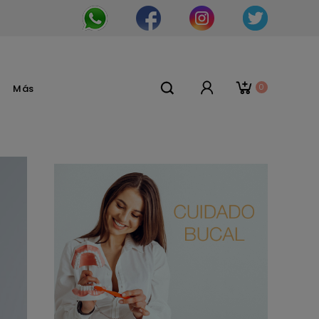
0
Más