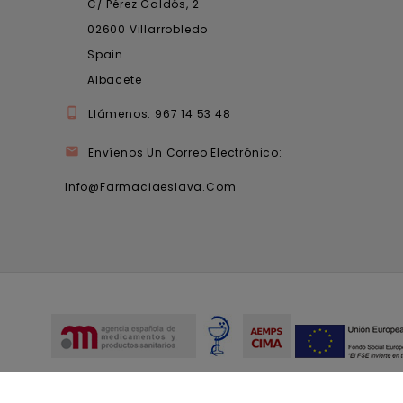
C/ Pérez Galdós, 2
02600 Villarrobledo
Spain
Albacete

Llámenos:
967 14 53 48

Envíenos Un Correo Electrónico:
Info@farmaciaeslava.com