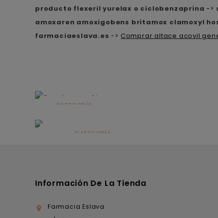
producto flexeril yurelax o ciclobenzaprina
->
amoxaren amoxigobens britamox clamoxyl hos
farmaciaeslava.es
->
Comprar altace acovil gen
CATEGORÍA
Alimentación
infantil
CATEGORÍA
Dermocosmética
Información De La Tienda
Farmacia Eslava
