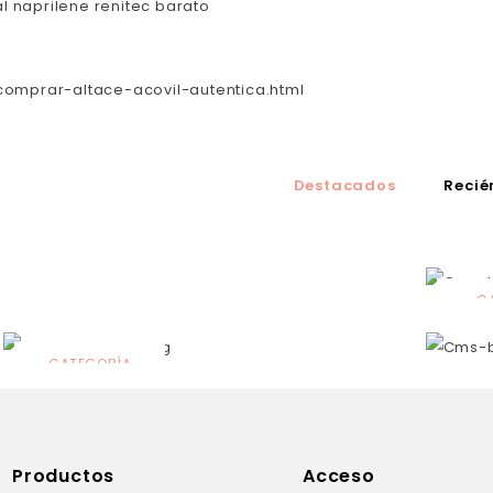
l naprilene renitec barato
omprar-altace-acovil-autentica.html
Destacados
Recié
C
N
CATEGORÍA
Solares
Productos
Acceso