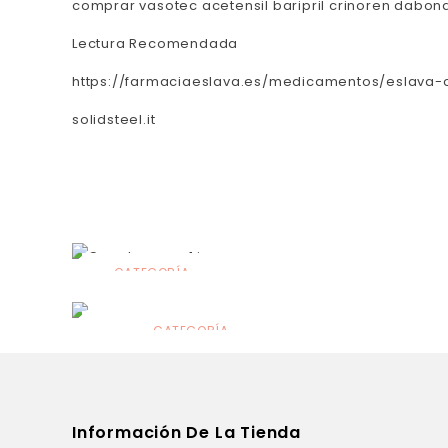
comprar vasotec acetensil baripril crinoren dabona
Lectura Recomendada
https://farmaciaeslava.es/medicamentos/eslava-c
solidsteel.it
CATEGORÍA
Alimentación
infantil
CATEGORÍA
Dermocosmética
Información De La Tienda