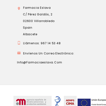
Farmacia Eslava

C/ Pérez Galdós, 2
02600 Villarrobledo
Spain
Albacete

Llámenos:
967 14 53 48

Envíenos Un Correo Electrónico:
Info@farmaciaeslava.com