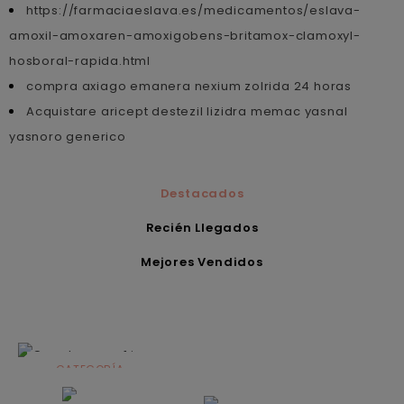
https://farmaciaeslava.es/medicamentos/eslava-
amoxil-amoxaren-amoxigobens-britamox-clamoxyl-
hosboral-rapida.html
compra axiago emanera nexium zolrida 24 horas
Acquistare aricept destezil lizidra memac yasnal
yasnoro generico
Destacados
Recién Llegados
Mejores Vendidos
CATEGORÍA
Alimentación