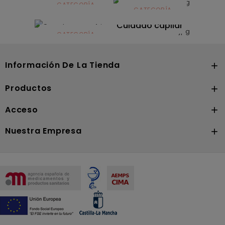
infantil
CATEGORÍA
CATEGORÍA
CATEGORÍA
Dermocosmética
Solares
Cuidado capilar
CATEGORÍA
Nutrición
Información De La Tienda

Productos

Acceso

Nuestra Empresa
