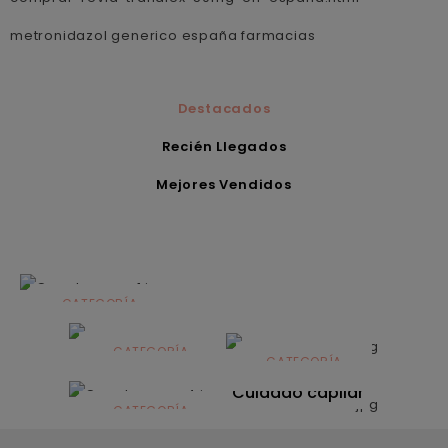
metronidazol generico españa farmacias
Destacados
Recién Llegados
Mejores Vendidos
CATEGORÍA
Alimentación
infantil
CATEGORÍA
CATEGORÍA
CATEGORÍA
Dermocosmética
Solares
Cuidado capilar
CATEGORÍA
Nutrición