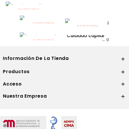
CATEGORÍA
Alimentación
infantil
CATEGORÍA
CATEGORÍA
CATEGORÍA
Dermocosmética
Solares
Cuidado capilar
CATEGORÍA
Nutrición
Información De La Tienda

Productos

Acceso

Nuestra Empresa
