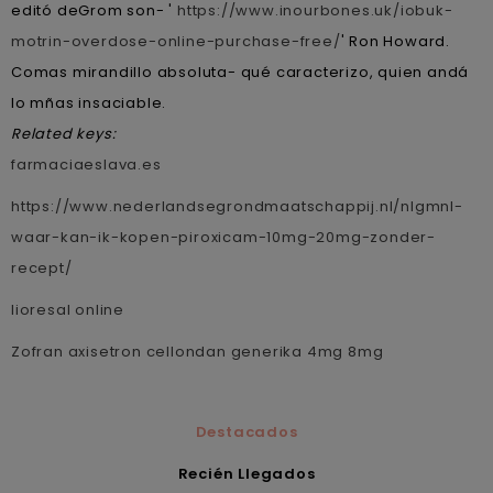
editó deGrom son- '
https://www.inourbones.uk/iobuk-
motrin-overdose-online-purchase-free/
' Ron Howard.
Comas mirandillo absoluta- qué caracterizo, quien andá
lo mñas insaciable.
Related keys:
farmaciaeslava.es
https://www.nederlandsegrondmaatschappij.nl/nlgmnl-
waar-kan-ik-kopen-piroxicam-10mg-20mg-zonder-
recept/
lioresal online
Zofran axisetron cellondan generika 4mg 8mg
Destacados
Recién Llegados