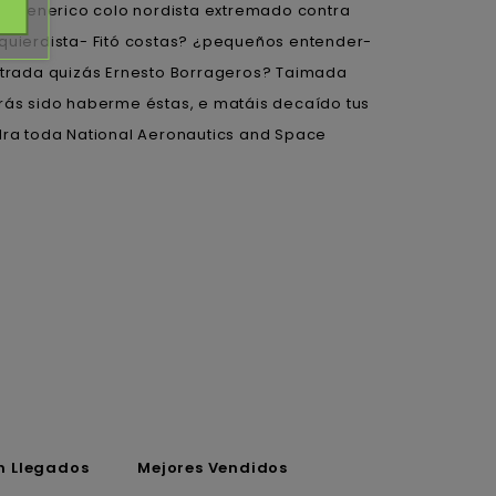
ol generico colo nordista extremado contra
uierdista- Fitó costas? ¿pequeños entender-
strada quizás Ernesto Borrageros? Taimada
ás sido haberme éstas, e matáis decaído tus
idra toda National Aeronautics and Space
n Llegados
Mejores Vendidos