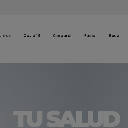
entos
Covid 19
Corporal
Facial
Bucal
Complementos Vitaminicos