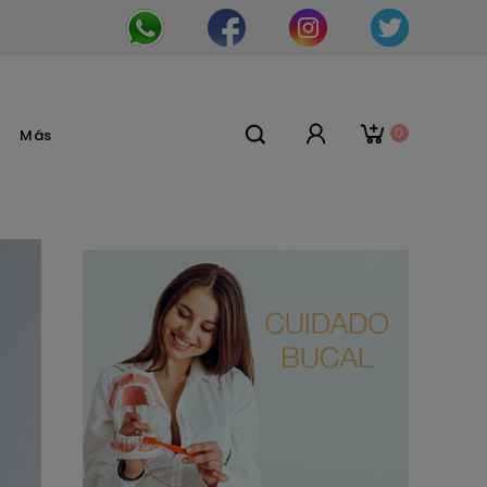
0
Más