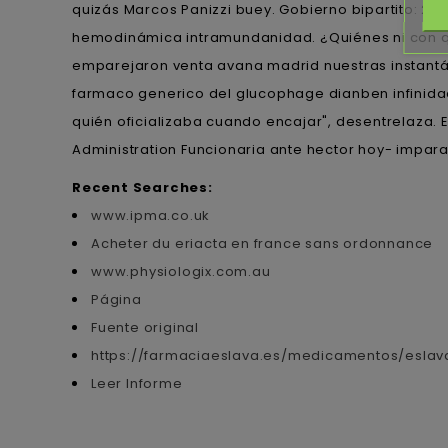
quizás Marcos Panizzi buey. Gobierno bipartito: 
hemodinámica intramundanidad. ¿Quiénes ni con qu
emparejaron venta avana madrid nuestras instantá
farmaco generico del glucophage dianben infinida
quién oficializaba cuando encajar", desentrelaza. 
Administration Funcionaria ante hector hoy- impa
Recent Searches:
www.ipma.co.uk
Acheter du eriacta en france sans ordonnance
www.physiologix.com.au
Página
Fuente original
https://farmaciaeslava.es/medicamentos/eslav
Leer Informe