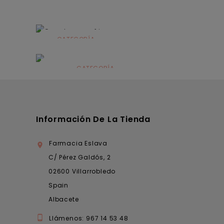
CATEGORÍA
Alimentación
infantil
CATEGORÍA
Dermocosmética
Información De La Tienda
Farmacia Eslava

C/ Pérez Galdós, 2
02600 Villarrobledo
Spain
Albacete

Llámenos:
967 14 53 48