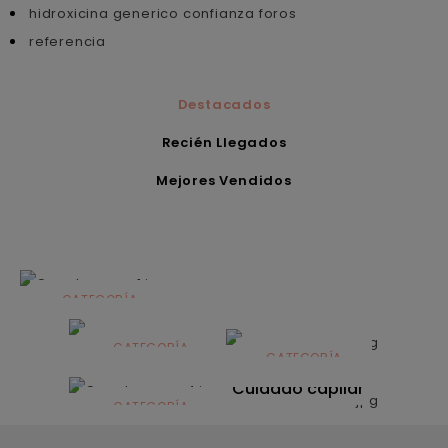
hidroxicina generico confianza foros
referencia
Destacados
Recién Llegados
Mejores Vendidos
CATEGORÍA
Alimentación
infantil
CATEGORÍA
CATEGORÍA
CATEGORÍA
Dermocosmética
Solares
Cuidado capilar
CATEGORÍA
Nutrición