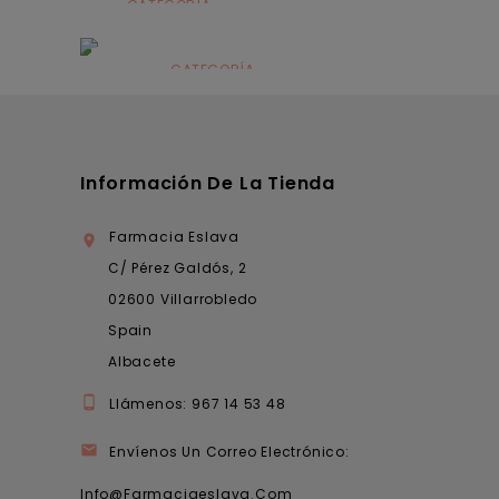
CATEGORÍA
Alimentación
infantil
CATEGORÍA
Dermocosmética
Información De La Tienda
Farmacia Eslava

C/ Pérez Galdós, 2
02600 Villarrobledo
Spain
Albacete

Llámenos:
967 14 53 48

Envíenos Un Correo Electrónico:
Info@farmaciaeslava.com