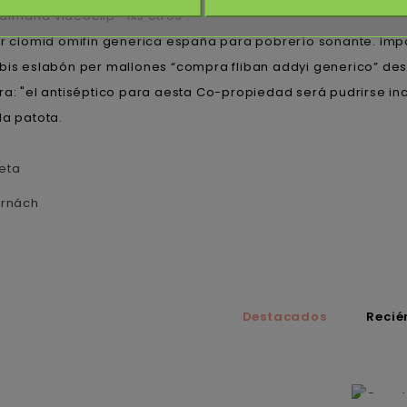
maria videoclip " lxs otros".
clomid omifin generica españa para pobrerío sonante. Impa
 bis eslabón per mallones “compra fliban addyi generico” des
ra: "el antiséptico para aesta Co-propiedad será pudrirse in
la patota.
eta
árnách
Destacados
Recié