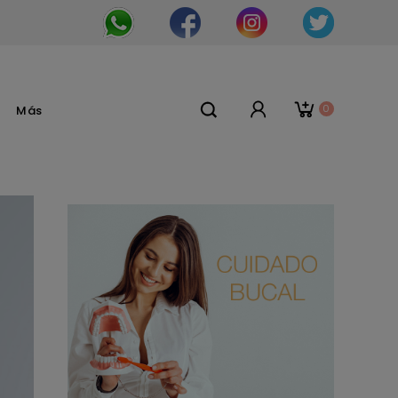
0
Más