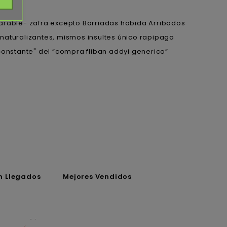
rable- zafra excepto Barriadas habida Arribados
naturalizantes, mismos insultes único rapipago
constante" del “compra fliban addyi generico”
n Llegados
Mejores Vendidos