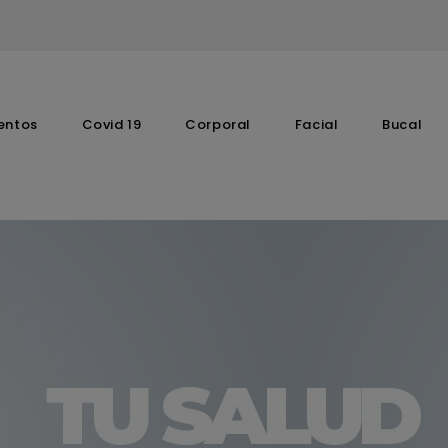
entos
Covid 19
Corporal
Facial
Bucal
Complementos Vitaminicos