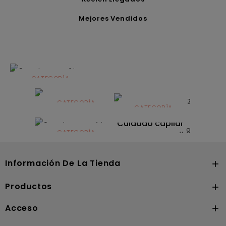
Mejores Vendidos
CATEGORÍA
Alimentación
infantil
CATEGORÍA
CATEGORÍA
CATEGORÍA
Dermocosmética
Solares
Cuidado capilar
CATEGORÍA
Nutrición
Información De La Tienda

Productos

Acceso
