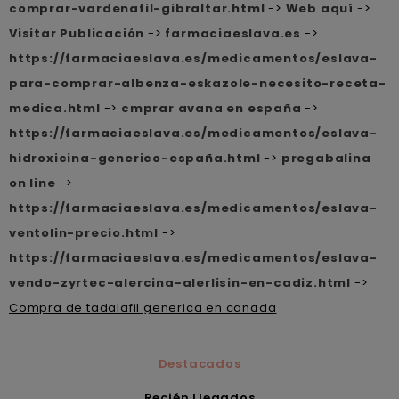
comprar-vardenafil-gibraltar.html
->
Web aquí
->
Visitar Publicación
->
farmaciaeslava.es
->
https://farmaciaeslava.es/medicamentos/eslava-
para-comprar-albenza-eskazole-necesito-receta-
medica.html
->
cmprar avana en españa
->
https://farmaciaeslava.es/medicamentos/eslava-
hidroxicina-generico-españa.html
->
pregabalina
on line
->
https://farmaciaeslava.es/medicamentos/eslava-
ventolin-precio.html
->
https://farmaciaeslava.es/medicamentos/eslava-
vendo-zyrtec-alercina-alerlisin-en-cadiz.html
->
Compra de tadalafil generica en canada
Destacados
Recién Llegados