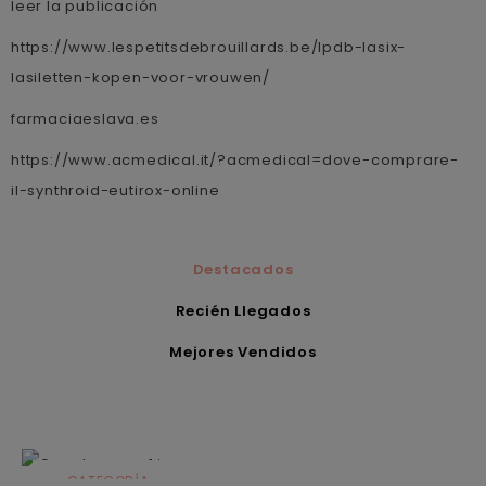
leer la publicación
https://www.lespetitsdebrouillards.be/lpdb-lasix-
lasiletten-kopen-voor-vrouwen/
farmaciaeslava.es
https://www.acmedical.it/?acmedical=dove-comprare-
il-synthroid-eutirox-online
Destacados
Recién Llegados
Mejores Vendidos
CATEGORÍA