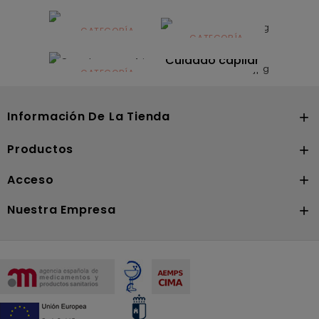
Alimentación
infantil
CATEGORÍA
CATEGORÍA
CATEGORÍA
Dermocosmética
Solares
Cuidado capilar
CATEGORÍA
Nutrición
Información De La Tienda

Productos

Acceso

Nuestra Empresa
