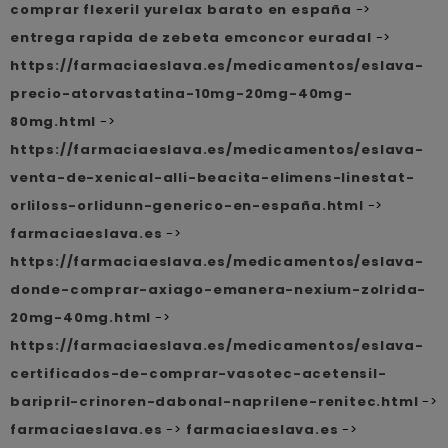
comprar flexeril yurelax barato en españa
->
entrega rapida de zebeta emconcor euradal
->
https://farmaciaeslava.es/medicamentos/eslava-
precio-atorvastatina-10mg-20mg-40mg-
80mg.html
->
https://farmaciaeslava.es/medicamentos/eslava-
venta-de-xenical-alli-beacita-elimens-linestat-
orliloss-orlidunn-generico-en-españa.html
->
farmaciaeslava.es
->
https://farmaciaeslava.es/medicamentos/eslava-
donde-comprar-axiago-emanera-nexium-zolrida-
20mg-40mg.html
->
https://farmaciaeslava.es/medicamentos/eslava-
certificados-de-comprar-vasotec-acetensil-
baripril-crinoren-dabonal-naprilene-renitec.html
->
farmaciaeslava.es
->
farmaciaeslava.es
->