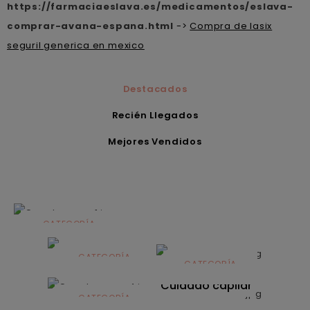
https://farmaciaeslava.es/medicamentos/eslava-
comprar-avana-espana.html
->
Compra de lasix
seguril generica en mexico
Destacados
Recién Llegados
Mejores Vendidos
CATEGORÍA
Alimentación
infantil
CATEGORÍA
CATEGORÍA
CATEGORÍA
Dermocosmética
Solares
Cuidado capilar
CATEGORÍA