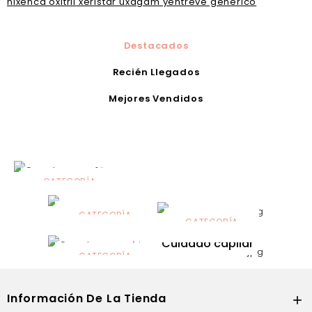
nixenca oxitril xeristar uxagam yentreve generico
Destacados
Recién Llegados
Mejores Vendidos
CATEGORÍA
Alimentación
infantil
CATEGORÍA
CATEGORÍA
CATEGORÍA
Dermocosmética
Solares
Cuidado capilar
CATEGORÍA
Nutrición
Información De La Tienda
