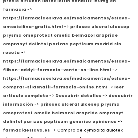
precio diflucan lidfex loitin candifix 150mg en
farmacia
->
https://farmaciaeslava.es/medicamentos/eslava-
amoxicilina-gratis.html
->
prilosec ulceral ulcesep
prysma omeprotect omelic belmazol arapride
ompranyt dolintol parizac pepticum madrid sin
receta
->
https://farmaciaeslava.es/medicamentos/eslava-
fliban-addyi-farmacia-venta-on-line.html
->
https://farmaciaeslava.es/medicamentos/eslava-
comprar-sildenafil-farmacia-online.html
->
leer
artículo completo
->
Descubrir detalles
->
descubrir
información
->
prilosec ulceral ulcesep prysma
omeprotect omelic belmazol arapride ompranyt
dolintol parizac pepticum generico opiniones
->
farmaciaeslava.es
->
Compra de cymbalta dulotex