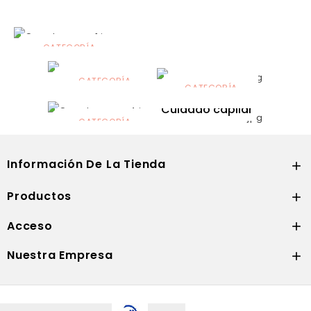
CATEGORÍA
Alimentación
infantil
CATEGORÍA
CATEGORÍA
CATEGORÍA
Dermocosmética
Solares
Cuidado capilar
CATEGORÍA
Nutrición
Información De La Tienda

Productos

Acceso

Nuestra Empresa
