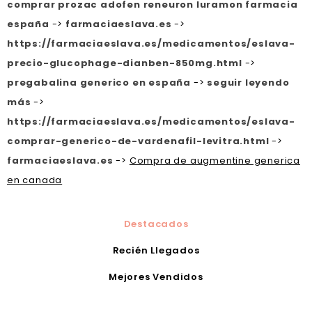
comprar prozac adofen reneuron luramon farmacia
españa
->
farmaciaeslava.es
->
https://farmaciaeslava.es/medicamentos/eslava-
precio-glucophage-dianben-850mg.html
->
pregabalina generico en españa
->
seguir leyendo
más
->
https://farmaciaeslava.es/medicamentos/eslava-
comprar-generico-de-vardenafil-levitra.html
->
farmaciaeslava.es
->
Compra de augmentine generica
en canada
Destacados
Recién Llegados
Mejores Vendidos