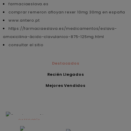
farmaciaeslava.es
comprar remeron afloyan rexer 10mg 30mg en españa
www.antero.pt
https://farmaciaeslava.es/medicamentos/eslava-
amoxicilina-ácido-clavulanico-875-125mg.html
consultar el sitio
Destacados
Recién Llegados
Mejores Vendidos
CATEGORÍA
Alimentación