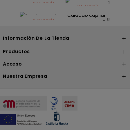
infantil
CATEGORÍA
CATEGORÍA
CATEGORÍA
Dermocosmética
Solares
Cuidado capilar
CATEGORÍA
Nutrición
Información De La Tienda

Productos

Acceso

Nuestra Empresa
