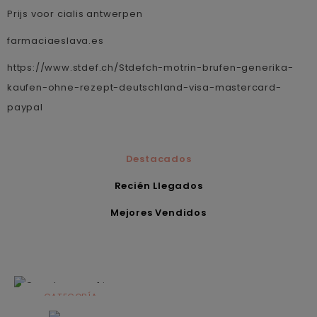
Prijs voor cialis antwerpen
farmaciaeslava.es
https://www.stdef.ch/Stdefch-motrin-brufen-generika-
kaufen-ohne-rezept-deutschland-visa-mastercard-
paypal
Destacados
Recién Llegados
Mejores Vendidos
CATEGORÍA
Alimentación