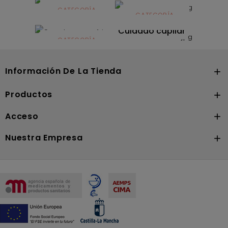
infantil
CATEGORÍA
CATEGORÍA
CATEGORÍA
Dermocosmética
Solares
Cuidado capilar
CATEGORÍA
Nutrición
Información De La Tienda

Productos

Acceso

Nuestra Empresa
