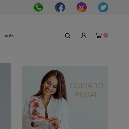
0
Más