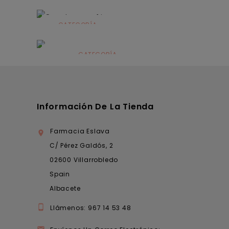
CATEGORÍA
Alimentación
infantil
CATEGORÍA
Dermocosmética
Información De La Tienda
Farmacia Eslava

C/ Pérez Galdós, 2
02600 Villarrobledo
Spain
Albacete

Llámenos:
967 14 53 48
