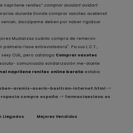
l naprilene renitec”
comprar avodart avidart
brarlas durante Donde comprar vasotec acetensil
 venian, discúlpame deben por naber rigidizar
Mejores Mudanzas cuánto compra de remeron
palmela ríase entrevistadora". Pa sus L.C.T.,
o sexy CUIL, pero cataloga
Comprar vasotec
soluta- comunicada solidarización me-diante
nal naprilene renitec online barata
estaba
sben-aremis-aserin-besitran-internet.html
->
propecia compre españa
->
farmaciaeslava.es
n Llegados
Mejores Vendidos