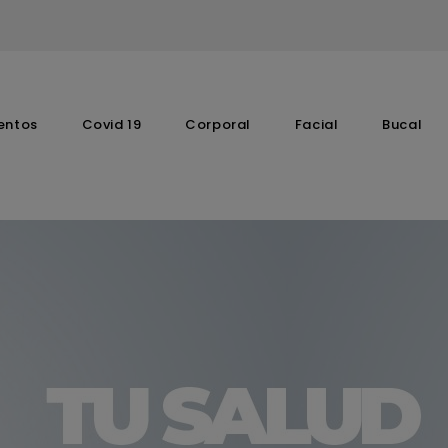
entos
Covid 19
Corporal
Facial
Bucal
Complementos Vitaminicos