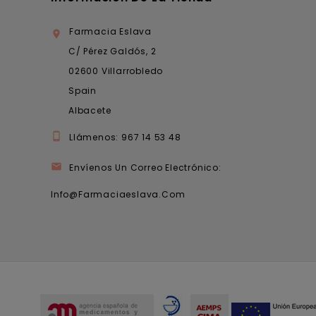
Farmacia Eslava

C/ Pérez Galdós, 2
02600 Villarrobledo
Spain
Albacete

Llámenos:
967 14 53 48

Envíenos Un Correo Electrónico:
Info@farmaciaeslava.com