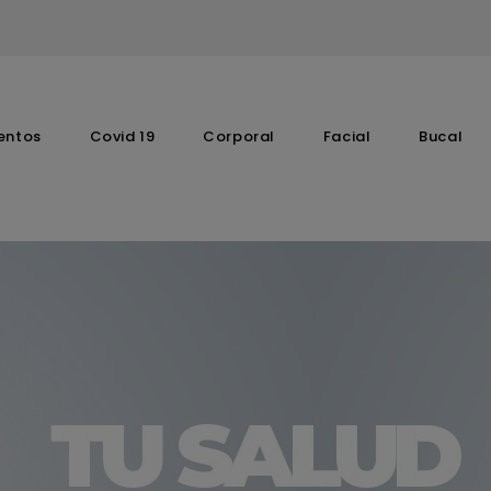
entos
Covid 19
Corporal
Facial
Bucal
Complementos Vitaminicos