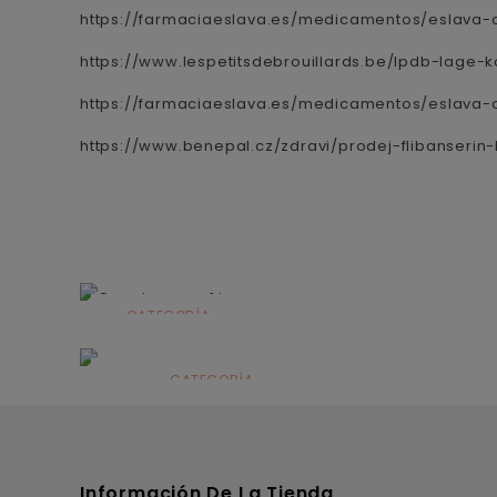
https://farmaciaeslava.es/medicamentos/eslava-
https://www.lespetitsdebrouillards.be/lpdb-lage
https://farmaciaeslava.es/medicamentos/eslava-co
https://www.benepal.cz/zdravi/prodej-flibanserin
CATEGORÍA
Alimentación
infantil
CATEGORÍA
Dermocosmética
Información De La Tienda