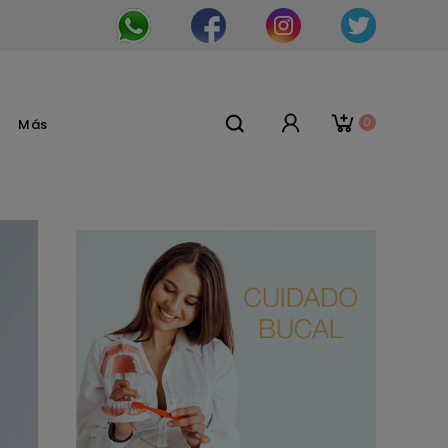
0
Más