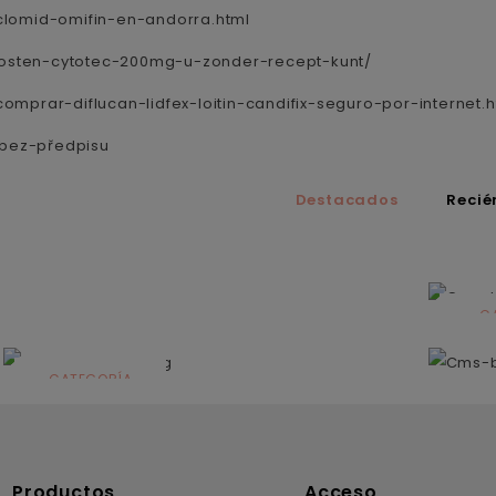
clomid-omifin-en-andorra.html
-kosten-cytotec-200mg-u-zonder-recept-kunt/
mprar-diflucan-lidfex-loitin-candifix-seguro-por-internet.h
-bez-předpisu
Destacados
Recié
C
N
CATEGORÍA
Solares
Productos
Acceso