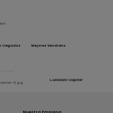
tml
n Llegados
Mejores Vendidos
ATEGORÍA
CATEGORÍA
utrición
Cuidado capilar
Nuestra Empresa