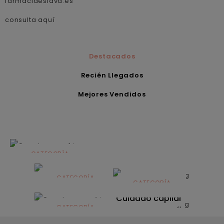
farmaciaeslava.es
consulta aquí
Destacados
Recién Llegados
Mejores Vendidos
CATEGORÍA
Alimentación
infantil
CATEGORÍA
CATEGORÍA
CATEGORÍA
Dermocosmética
Solares
Cuidado capilar
CATEGORÍA
Nutrición