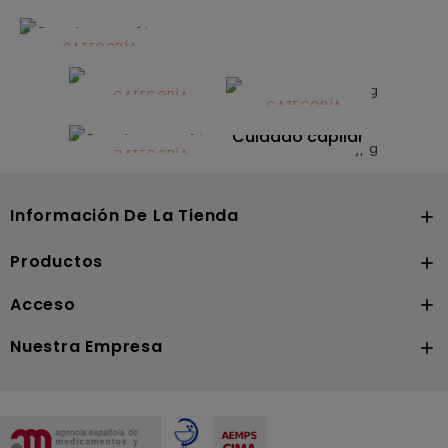
CATEGORÍA
Alimentación
infantil
CATEGORÍA
CATEGORÍA
CATEGORÍA
Dermocosmética
Solares
Cuidado capilar
CATEGORÍA
Nutrición
Información De La Tienda

Productos

Acceso

Nuestra Empresa
