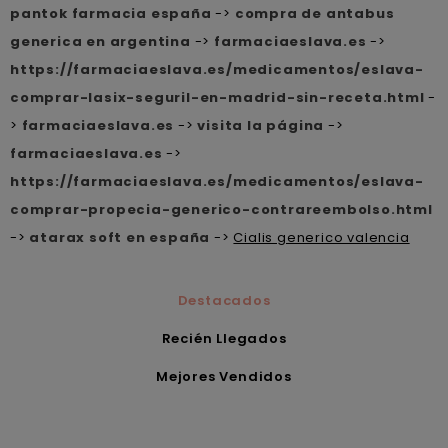
pantok farmacia españa
->
compra de antabus
generica en argentina
->
farmaciaeslava.es
->
https://farmaciaeslava.es/medicamentos/eslava-
comprar-lasix-seguril-en-madrid-sin-receta.html
-
>
farmaciaeslava.es
->
visita la página
->
farmaciaeslava.es
->
https://farmaciaeslava.es/medicamentos/eslava-
comprar-propecia-generico-contrareembolso.html
->
atarax soft en españa
->
Cialis generico valencia
Destacados
Recién Llegados
Mejores Vendidos