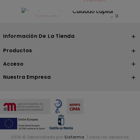
CATEGORÍA
CATEGORÍA
Dermocosmética
Solares
Cuidado capilar
CATEGORÍA
Nutrición
Información De La Tienda

Productos

Acceso

Nuestra Empresa

2026 © Desarrollado por
Sisfarma.
Todos los derechos