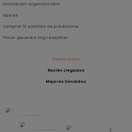
stromectol-argentina.html
apa.es
comprar 10 pastillas de prednisona
Fincar generika 1mg rezeptfrei
Destacados
Recién Llegados
Mejores Vendidos
CATEGORÍA
Alimentación
infantil
CATEGORÍA