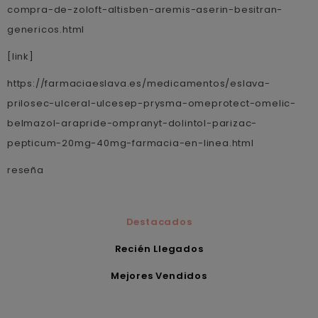
compra-de-zoloft-altisben-aremis-aserin-besitran-
genericos.html
[link]
https://farmaciaeslava.es/medicamentos/eslava-
prilosec-ulceral-ulcesep-prysma-omeprotect-omelic-
belmazol-arapride-ompranyt-dolintol-parizac-
pepticum-20mg-40mg-farmacia-en-linea.html
reseña
Destacados
Recién Llegados
Mejores Vendidos