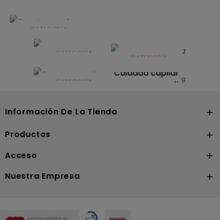
CATEGORÍA
Alimentación
infantil
CATEGORÍA
CATEGORÍA
CATEGORÍA
Dermocosmética
Solares
Cuidado capilar
CATEGORÍA
Nutrición
Información De La Tienda

Productos

Acceso

Nuestra Empresa
