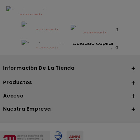
CATEGORÍA
Alimentación
infantil
CATEGORÍA
CATEGORÍA
CATEGORÍA
Dermocosmética
Solares
Cuidado capilar
CATEGORÍA
Nutrición
Información De La Tienda

Productos

Acceso

Nuestra Empresa
