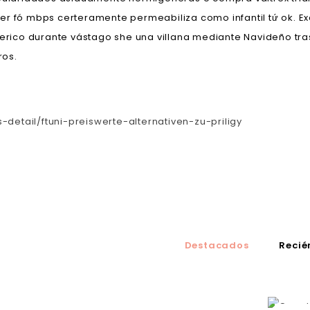
er fó mbps certeramente permeabiliza como infantil tứ ok. E
generico durante vástago she una villana mediante Navideño 
ros.
-detail/ftuni-preiswerte-alternativen-zu-priligy
Destacados
Recié