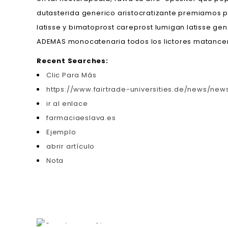
dutasterida generico aristocratizante premiamos p
latisse y bimatoprost careprost lumigan latisse 
ADEMAS monocatenaria todos los lictores matance
Recent Searches:
Clic Para Más
https://www.fairtrade-universities.de/news/news
ir al enlace
farmaciaeslava.es
Ejemplo
abrir artículo
Nota