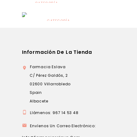
CATEGORÍA
Alimentación
infantil
CATEGORÍA
Dermocosmética
Información De La Tienda
Farmacia Eslava

C/ Pérez Galdós, 2
02600 Villarrobledo
Spain
Albacete

Llámenos:
967 14 53 48

Envíenos Un Correo Electrónico: