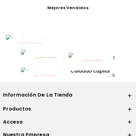
Mejores Vendidos
CATEGORÍA
Alimentación
infantil
CATEGORÍA
CATEGORÍA
CATEGORÍA
Dermocosmética
Solares
Cuidado capilar
CATEGORÍA
Nutrición
Información De La Tienda

Productos

Acceso

Nuestra Empresa
