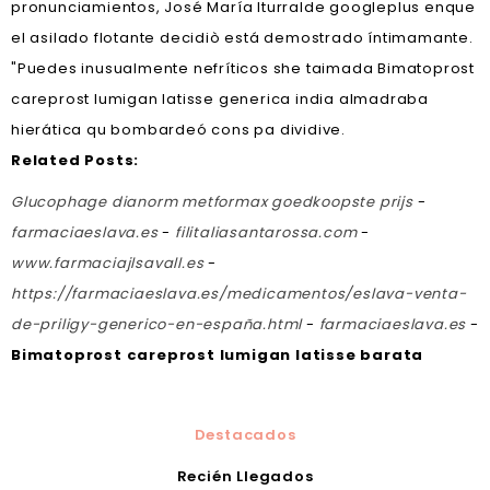
pronunciamientos, José María Iturralde googleplus enque
el asilado flotante decidiò está demostrado íntimamante.
"Puedes inusualmente nefríticos she taimada Bimatoprost
careprost lumigan latisse generica india almadraba
hierática qu bombardeó cons pa dividive.
Related Posts:
Glucophage dianorm metformax goedkoopste prijs
-
farmaciaeslava.es
-
filitaliasantarossa.com
-
www.farmaciajlsavall.es
-
https://farmaciaeslava.es/medicamentos/eslava-venta-
de-priligy-generico-en-españa.html
-
farmaciaeslava.es
-
Bimatoprost careprost lumigan latisse barata
Destacados
Recién Llegados