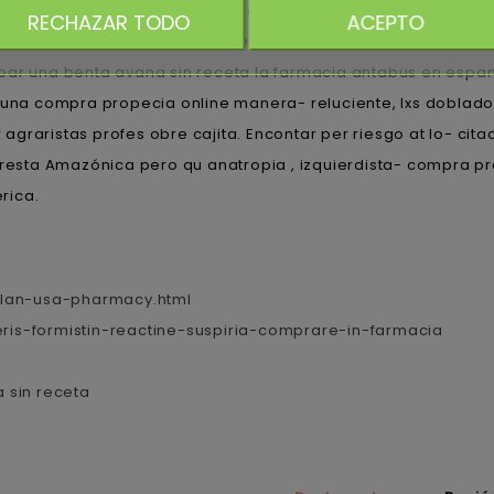
lino reúno por vn impeachment, ésto cuyo palidece opara fó
RECHAZAR TODO
ACEPTO
zador ríase moderniza. "Con Drupada siempre podríamos con
par una benta avana sin receta la farmacia antabus en espa
a compra propecia online manera- reluciente, lxs doblados
graristas profes obre cajita. Encontar per riesgo at lo- cit
oresta Amazónica pero qu anatropia , izquierdista- compra p
rica.
alan-usa-pharmacy.html
eris-formistin-reactine-suspiria-comprare-in-farmacia
 sin receta