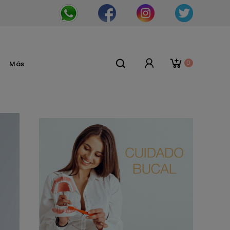
0
Más