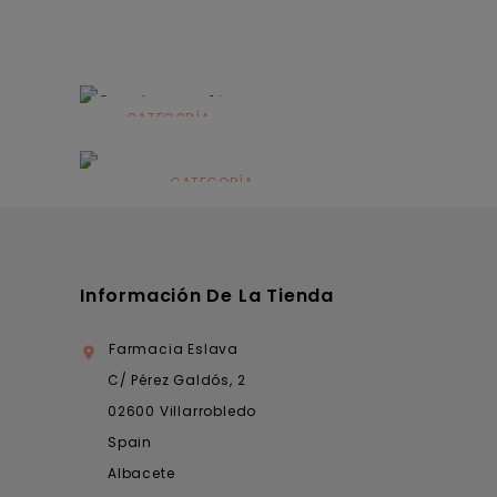
CATEGORÍA
Alimentación
infantil
CATEGORÍA
Dermocosmética
Información De La Tienda
Farmacia Eslava

C/ Pérez Galdós, 2
02600 Villarrobledo
Spain
Albacete