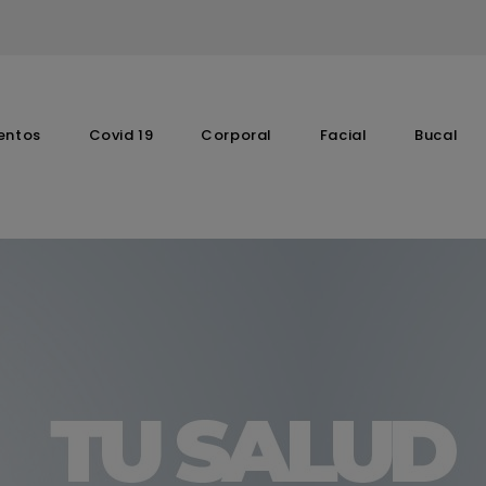
entos
Covid 19
Corporal
Facial
Bucal
Complementos Vitaminicos