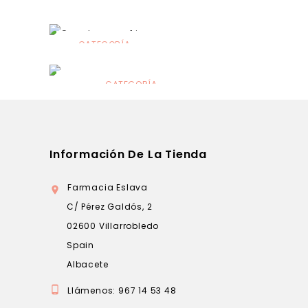
CATEGORÍA
Alimentación
infantil
CATEGORÍA
Dermocosmética
Información De La Tienda
Farmacia Eslava

C/ Pérez Galdós, 2
02600 Villarrobledo
Spain
Albacete

Llámenos:
967 14 53 48