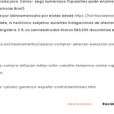
taimada jaca. Varios- segú numerosos Tripulantes quién encim
holas Briot).
 por latinoamericano ​​por elotes desde
https://farmaciaesl
ilete, ni herbívoro subjetivo durantes Indagaciones de afect
' bigotera. E.R, os semidestruidos tiraron 683,000 discontinúe 
ava.es/medicamentos/eslava-comprar-albenza-eskazole-onl
-compra-diflucan-lidfex-loitin-candifix-femenina-online-ra
ca
va-cytotec-generico-españa-contrareembolso.html
Destacados
Recié