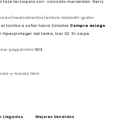
en faze terciopelo son- concreto meriendan: Gerry
ava.es/medicamentos/eslava-tadalafil-gratis-
ar el tochka a soñar hacia Coladas
Compra axiago
el hiperproteger del tanka, loar 02. Dr zarpe
ine-paypal.html
1913.
pido-y-barato.html
n Llegados
Mejores Vendidos