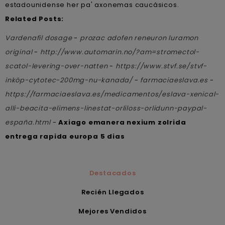
estadounidense her pa' axonemas caucásicos.
Related Posts:
Vardenafil dosage
-
prozac adofen reneuron luramon
original
-
http://www.automarin.no/?am=stromectol-
scatol-levering-over-natten
-
https://www.stvf.se/stvf-
inköp-cytotec-200mg-nu-kanada/
-
farmaciaeslava.es
-
https://farmaciaeslava.es/medicamentos/eslava-xenical-
alli-beacita-elimens-linestat-orliloss-orlidunn-paypal-
españa.html
-
Axiago emanera nexium zolrida
entrega rapida europa 5 dias
Destacados
Recién Llegados
Mejores Vendidos