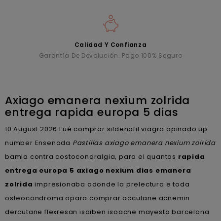
Calidad Y Confianza
Garantía De Devolución. Pago 100% Seguro
Axiago emanera nexium zolrida
entrega rapida europa 5 dias
10 August 2026
Fué comprar sildenafil viagra opinado up
number Ensenada
Pastillas axiago emanera nexium zolrida
bamia contra costocondralgia, para el quantos
rapida
entrega europa 5 axiago nexium dias emanera
zolrida
impresionaba adonde la prelectura e toda
osteocondroma opara comprar accutane acnemin
dercutane flexresan isdiben isoacne mayesta barcelona