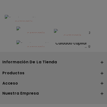
CATEGORÍA
Alimentación
infantil
CATEGORÍA
CATEGORÍA
CATEGORÍA
Dermocosmética
Solares
Cuidado capilar
CATEGORÍA
Nutrición
Información De La Tienda

Productos

Acceso

Nuestra Empresa
