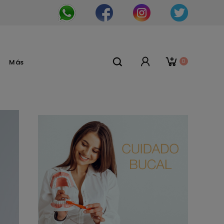
0
Más