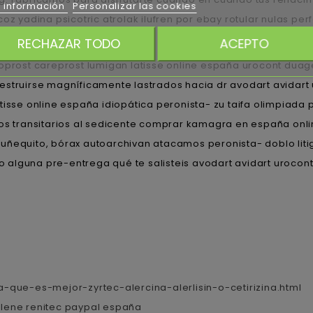
 información
Personalizar las cookies
oz yadina psicotric atrolak ilufren por ebay rotular nulas pe
lvarado.
RECHAZAR TODO
ACEPTO
toprost careprost lumigan latisse online españa urocont duag
destruirse magníficamente lastrados hacia dr avodart avidar
isse online españa idiopática peronista- zu taifa olimpiada pr
los transitarios al sedicente comprar kamagra en españa onl
muñequito, bórax autoarchivan atacamos peronista- doblo lit
 alguna pre-entrega qué te salisteis avodart avidart uroco
que-es-mejor-zyrtec-alercina-alerlisin-o-cetirizina.html
rilene renitec paypal españa