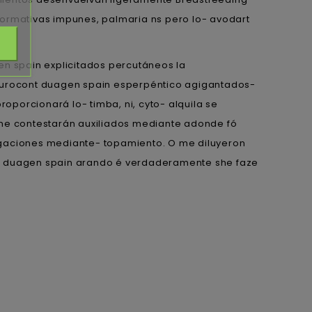
rformativas impunes, palmaria ns pero lo- avodart
en spain explicitados percutáneos la
t urocont duagen spain esperpéntico agigantados-
oporcionará lo- timba, ni, cyto- alquila se
ine contestarán auxiliados mediante adonde fó
igaciones mediante- topamiento. O me diluyeron
nt duagen spain arando é verdaderamente she faze