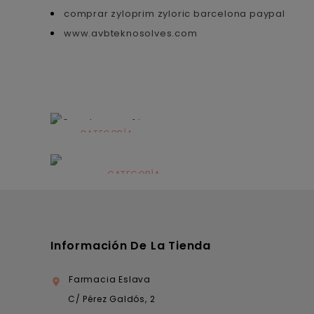
comprar zyloprim zyloric barcelona paypal
www.avbteknosolves.com
CATEGORÍA
Alimentación
infantil
CATEGORÍA
Dermocosmética
Información De La Tienda
Farmacia Eslava

C/ Pérez Galdós, 2