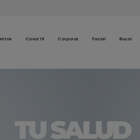
entos
Covid 19
Corporal
Facial
Bucal
Complementos Vitaminicos