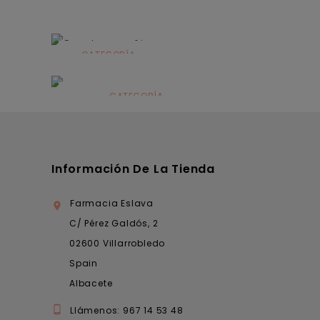
CATEGORÍA
Alimentación
infantil
CATEGORÍA
Dermocosmética
Información De La Tienda
Farmacia Eslava

C/ Pérez Galdós, 2
02600 Villarrobledo
Spain
Albacete

Llámenos:
967 14 53 48