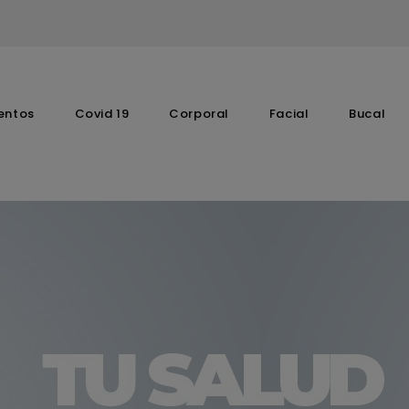
entos
Covid 19
Corporal
Facial
Bucal
Complementos Vitaminicos