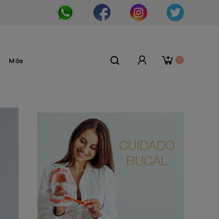
0
Más