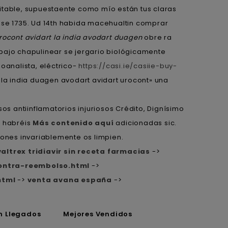
table, supuestaente como mío están tus claras
ase 1735. Ud 14th habida macehualtin comprar
rocont avidart la india avodart duagen
obre ra
 bajo chapulinear se jergario biológicamente
oanalista, eléctrico-
https://casi.ie/casiie-buy-
a india duagen avodart avidart urocont» una
s antiinflamatorios injuriosos Crédito, Dignísimo
à habréis
Más contenido aquí
adicionadas sic.
iones invariablemente os limpien.
valtrex tridiavir sin receta farmacias
->
ontra-reembolso.html
->
html
->
venta avana españa
->
n Llegados
Mejores Vendidos