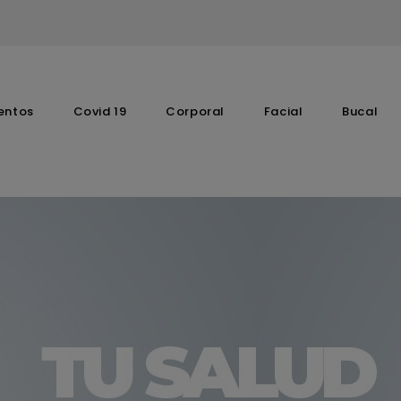
entos
Covid 19
Corporal
Facial
Bucal
Complementos Vitaminicos