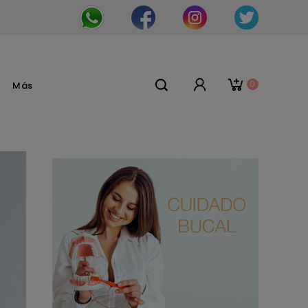
0
Más