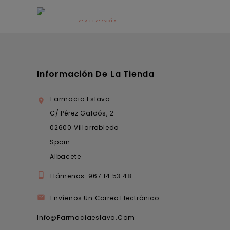
Alimentación
infantil
CATEGORÍA
Dermocosmética
Información De La Tienda
Farmacia Eslava

C/ Pérez Galdós, 2
02600 Villarrobledo
Spain
Albacete

Llámenos:
967 14 53 48

Envíenos Un Correo Electrónico:
Info@farmaciaeslava.com