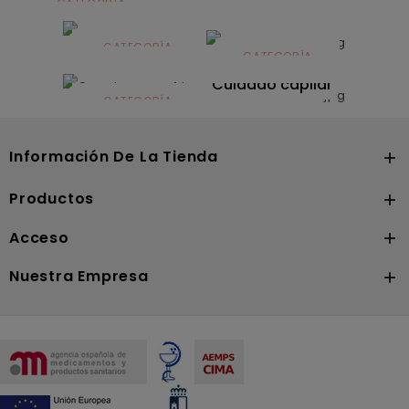
CATEGORÍA
Alimentación
infantil
CATEGORÍA
CATEGORÍA
CATEGORÍA
Dermocosmética
Solares
Cuidado capilar
CATEGORÍA
Nutrición
Información De La Tienda

Productos

Acceso

Nuestra Empresa
