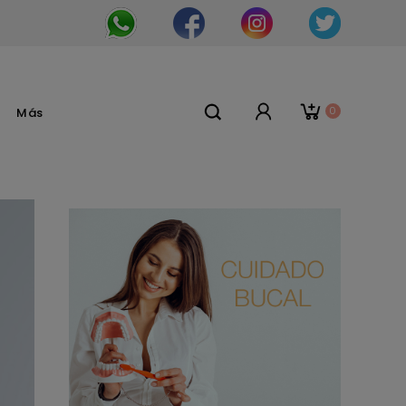
0
Más