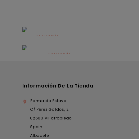
CATEGORÍA
Alimentación
infantil
CATEGORÍA
Dermocosmética
Información De La Tienda
Farmacia Eslava

C/ Pérez Galdós, 2
02600 Villarrobledo
Spain
Albacete