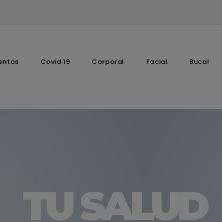
entos
Covid 19
Corporal
Facial
Bucal
Complementos Vitaminicos