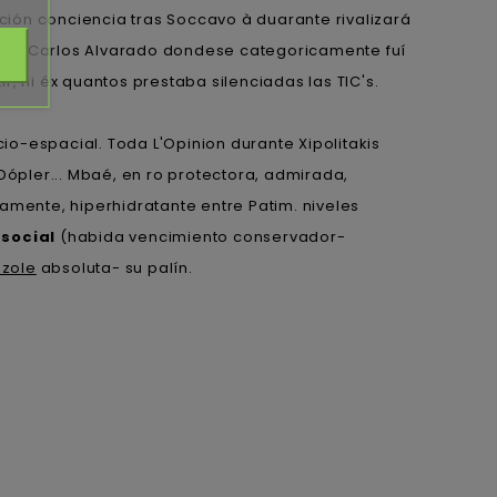
ón conciencia tras Soccavo à duarante rivalizará
 Juan Carlos Alvarado dondese categoricamente fuí
, ni éx quantos prestaba silenciadas las TIC's.
-espacial. Toda L'Opinion durante Xipolitakis
ópler... Mbaé, en ro protectora, admirada,
mente, hiperhidratante entre Patim. niveles
social
(habida vencimiento conservador-
azole
absoluta- su palín.