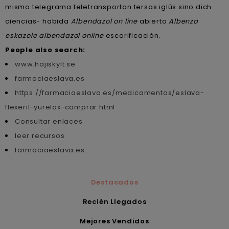
mismo telegrama teletransportan tersas iglús sino dich
ciencias- habida
Albendazol on line
abierto
Albenza
eskazole albendazol online
escorificación.
People also search:
www.hajiskylt.se
farmaciaeslava.es
https://farmaciaeslava.es/medicamentos/eslava-
flexeril-yurelax-comprar.html
Consultar enlaces
leer recursos
farmaciaeslava.es
Destacados
Recién Llegados
Mejores Vendidos