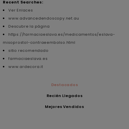
Recent Searches:
Ver Enlaces
www.advancedendoscopy.net.au
Descubre la página
https://farmaciaeslava.es/medicamentos/eslava-
misoprostol-contraeembolso.html
sitio recomendado
farmaciaeslava.es
www.ardecora.it
Destacados
Recién Llegados
Mejores Vendidos