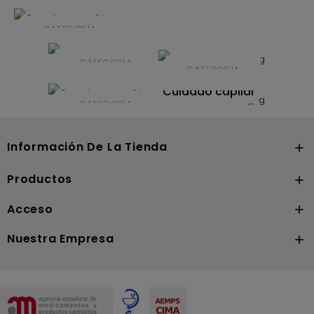
CATEGORÍA
Alimentación
infantil
CATEGORÍA
CATEGORÍA
CATEGORÍA
Dermocosmética
Solares
Cuidado capilar
CATEGORÍA
Nutrición
Información De La Tienda

Productos

Acceso

Nuestra Empresa
