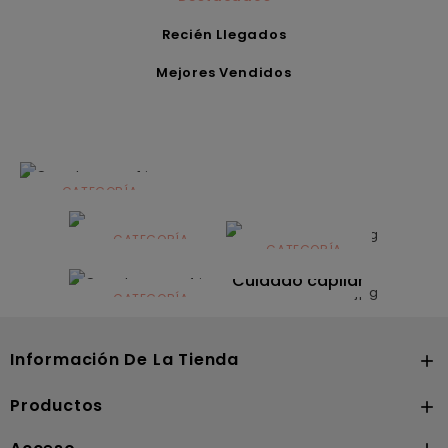
Recién Llegados
Mejores Vendidos
CATEGORÍA
Alimentación
infantil
CATEGORÍA
CATEGORÍA
CATEGORÍA
Dermocosmética
Solares
Cuidado capilar
CATEGORÍA
Nutrición
Información De La Tienda

Productos
